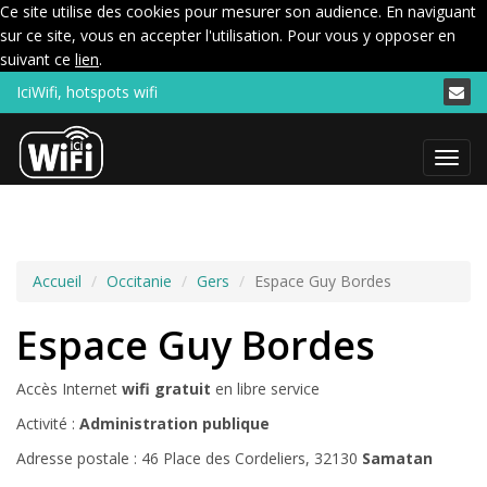
Ce site utilise des cookies pour mesurer son audience. En naviguant
sur ce site, vous en accepter l'utilisation. Pour vous y opposer en
suivant ce
lien
.
IciWifi, hotspots wifi
Menu
Accueil
Occitanie
Gers
Espace Guy Bordes
Espace Guy Bordes
Accès Internet
wifi gratuit
en libre service
Activité :
Administration publique
Adresse postale : 46 Place des Cordeliers, 32130
Samatan