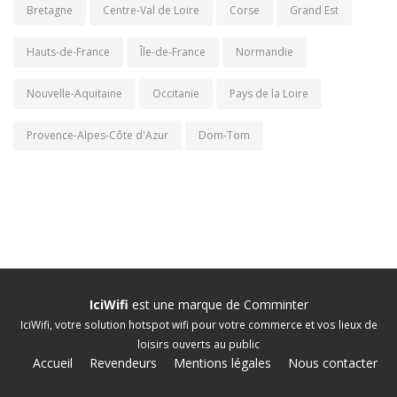
Bretagne
Centre-Val de Loire
Corse
Grand Est
Hauts-de-France
Île-de-France
Normandie
Nouvelle-Aquitaine
Occitanie
Pays de la Loire
Provence-Alpes-Côte d'Azur
Dom-Tom
IciWifi
est une marque de
Comminter
IciWifi, votre solution hotspot wifi pour votre commerce et vos lieux de
loisirs ouverts au public
Accueil
Revendeurs
Mentions légales
Nous contacter