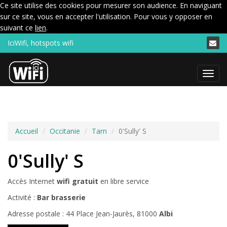
Ce site utilise des cookies pour mesurer son audience. En naviguant
sur ce site, vous en accepter l'utilisation. Pour vous y opposer en
suivant ce
lien
.
IciWifi, hotspots wifi
Menu
Accueil
Occitanie
Tarn
0'Sully' S
0'Sully' S
Accès Internet
wifi gratuit
en libre service
Activité :
Bar brasserie
Adresse postale : 44 Place Jean-Jaurès, 81000
Albi