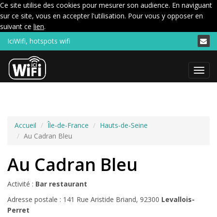
Ce site utilise des cookies pour mesurer son audience. En naviguant
sur ce site, vous en accepter l'utilisation. Pour vous y opposer en
suivant ce
lien
.
IciWifi, hotspots wifi
Menu
Accueil
Île-de-France
Hauts-de-Seine
Au Cadran Bleu
Au Cadran Bleu
Activité :
Bar restaurant
Adresse postale : 141 Rue Aristide Briand, 92300
Levallois-
Perret