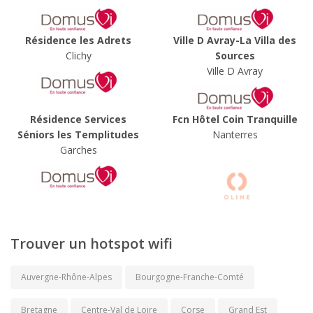
Résidence les Adrets
Ville D Avray-La Villa des
Clichy
Sources
Ville D Avray
Résidence Services
Fcn Hôtel Coin Tranquille
Séniors les Templitudes
Nanterres
Garches
Trouver un hotspot wifi
Auvergne-Rhône-Alpes
Bourgogne-Franche-Comté
Bretagne
Centre-Val de Loire
Corse
Grand Est