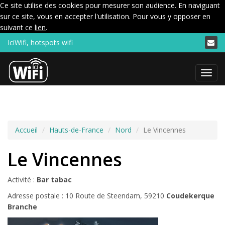
Ce site utilise des cookies pour mesurer son audience. En naviguant
sur ce site, vous en accepter l'utilisation. Pour vous y opposer en
suivant ce
lien
.
IciWifi, hotspots wifi
Menu
Accueil
Hauts-de-France
Nord
Le Vincennes
Le Vincennes
Activité :
Bar tabac
Adresse postale : 10 Route de Steendam, 59210
Coudekerque
Branche