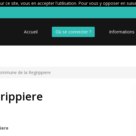
r ce site, vous en accepter l'utilisation. Pour vous y opposer en suiv
Accueil
Où se connecter ?
Informations
ommune de la Regrippiere
rippiere
iere