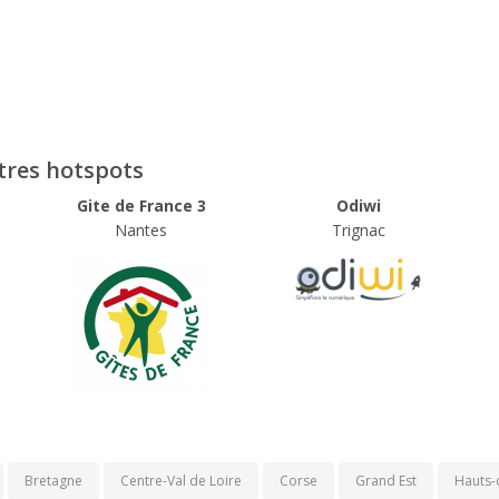
utres hotspots
Gite de France 3
Odiwi
Nantes
Trignac
Bretagne
Centre-Val de Loire
Corse
Grand Est
Hauts-