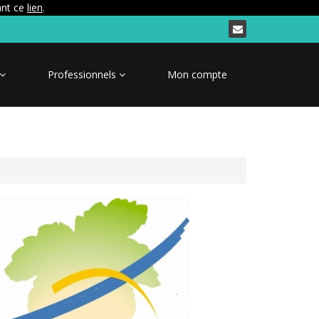
ant ce
lien
.
Professionnels
Mon compte