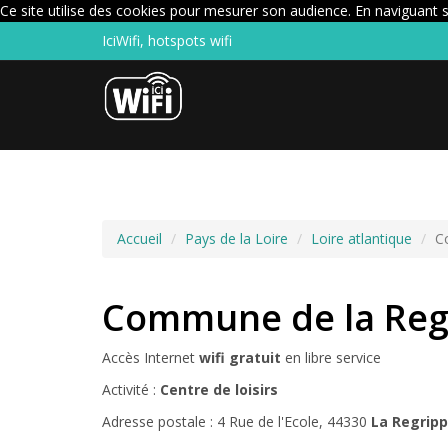
Ce site utilise des cookies pour mesurer son audience. En naviguant su
IciWifi, hotspots wifi
Accueil
Pays de la Loire
Loire atlantique
C
Commune de la Reg
Accès Internet
wifi gratuit
en libre service
Activité :
Centre de loisirs
Adresse postale : 4 Rue de l'Ecole, 44330
La Regripp