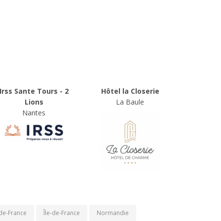
Irss Sante Tours - 2
Hôtel la Closerie
Lions
La Baule
Nantes
de-France
Île-de-France
Normandie