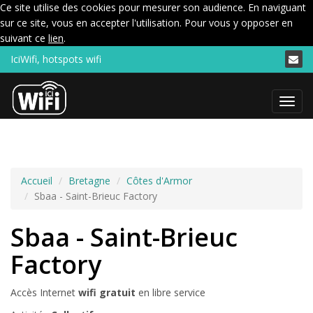
Ce site utilise des cookies pour mesurer son audience. En naviguant
sur ce site, vous en accepter l'utilisation. Pour vous y opposer en
suivant ce
lien
.
IciWifi, hotspots wifi
Menu
Accueil
Bretagne
Côtes d'Armor
Sbaa - Saint-Brieuc Factory
Sbaa - Saint-Brieuc
Factory
Accès Internet
wifi gratuit
en libre service