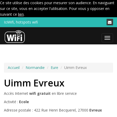
Ce site utilise des cookies pour mesurer son audience. En naviguant
sur ce site, vous en accepter l'utilisation. Pour vous y opposer en
suivant ce
lien
.
IciWifi, hotspots wifi
Menu
Accueil
Normandie
Eure
Uimm Evreux
Uimm Evreux
Accès Internet
wifi gratuit
en libre service
Activité :
Ecole
Adresse postale : 422 Rue Henri Becquerel, 27000
Evreux