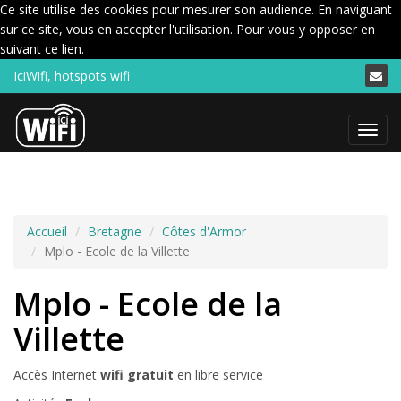
Ce site utilise des cookies pour mesurer son audience. En naviguant
sur ce site, vous en accepter l'utilisation. Pour vous y opposer en
suivant ce
lien
.
IciWifi, hotspots wifi
Menu
Accueil
Bretagne
Côtes d'Armor
Mplo - Ecole de la Villette
Mplo - Ecole de la
Villette
Accès Internet
wifi gratuit
en libre service