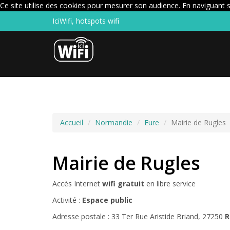
Ce site utilise des cookies pour mesurer son audience. En naviguant su
IciWifi, hotspots wifi
Accueil
Normandie
Eure
Mairie de Rugles
Mairie de Rugles
Accès Internet
wifi gratuit
en libre service
Activité :
Espace public
Adresse postale : 33 Ter Rue Aristide Briand, 27250
R