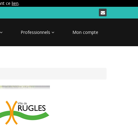
ant ce
lien
.
Professionnels
Mon compte