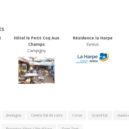
ts
t
Hôtel le Petit Coq Aux
Résidence la Harpe
Champs
Evreux
Campigny
Bretagne
Centre-Val de Loire
Corse
Grand Est
Hauts-
Provence-Alpes-Côte d'Azur
Dom-Tom