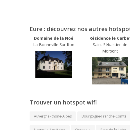
Eure : découvrez nos autres hotspo
Domaine de la Noé
Résidence le Carbe
La Bonneville Sur Iton
Saint Sébastien de
Morsent
Trouver un hotspot wifi
Auvergne-Rhône-Alpes
Bourgogne-Franche-Comté
Nouvelle-Aquitaine
Occitanie
Pays de la Loire