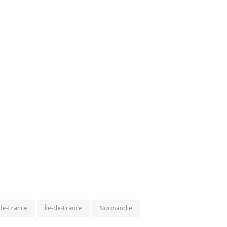
de-France
Île-de-France
Normandie