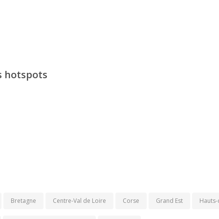
s hotspots
Bretagne
Centre-Val de Loire
Corse
Grand Est
Hauts-