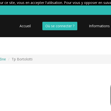
r ce site, vous en accepter l'utilisation. Pour vous y opposer en suiv
Accueil
Où se connecter ?
Informations
aône
Tp Bortolotti