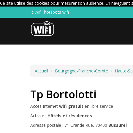
Ce site utilise des cookies pour mesurer son audience. En naviguant su
IciWifi, hotspots wifi
Accueil
Bourgogne-Franche-Comté
Haute-S
Tp Bortolotti
Accès Internet
wifi gratuit
en libre service
Activité :
Hôtels et résidences
Adresse postale : 71 Grande Rue, 70400
Bussurel