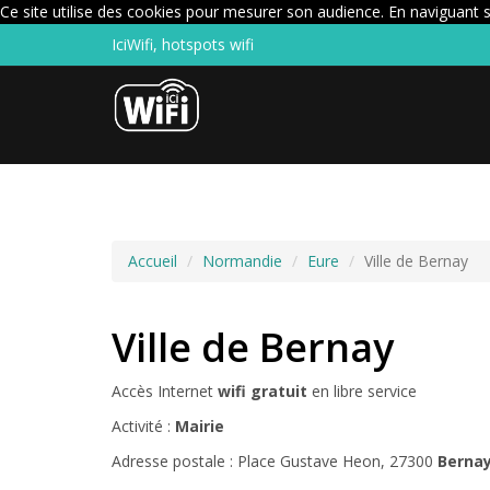
Ce site utilise des cookies pour mesurer son audience. En naviguant su
IciWifi, hotspots wifi
Accueil
Normandie
Eure
Ville de Bernay
Ville de Bernay
Accès Internet
wifi gratuit
en libre service
Activité :
Mairie
Adresse postale : Place Gustave Heon, 27300
Berna