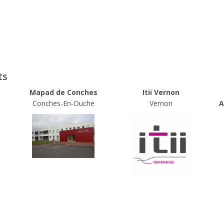
ts
e
Mapad de Conches
Itii Vernon
Conches-En-Ouche
Vernon
A