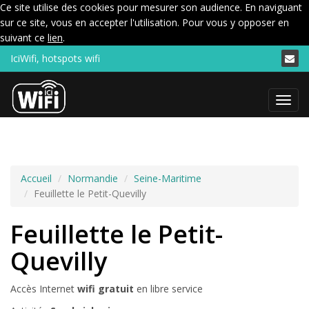
Ce site utilise des cookies pour mesurer son audience. En naviguant
sur ce site, vous en accepter l'utilisation. Pour vous y opposer en
suivant ce
lien
.
IciWifi, hotspots wifi
Menu
Accueil
Normandie
Seine-Maritime
Feuillette le Petit-Quevilly
Feuillette le Petit-
Quevilly
Accès Internet
wifi gratuit
en libre service