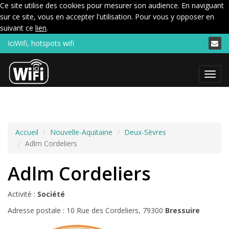
Ce site utilise des cookies pour mesurer son audience. En naviguant
sur ce site, vous en accepter l'utilisation. Pour vous y opposer en
suivant ce
lien
.
IciWifi, hotspots wifi
Menu
Accueil
Nouvelle-Aquitaine
Deux-Sèvres
Adlm Cordeliers
Adlm Cordeliers
Activité :
Société
Adresse postale : 10 Rue des Cordeliers, 79300
Bressuire