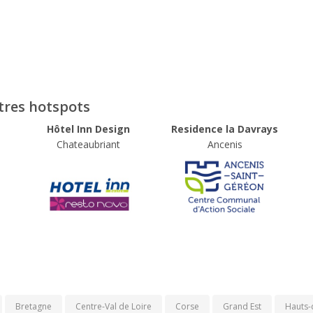
utres hotspots
Hôtel Inn Design
Residence la Davrays
Chateaubriant
Ancenis
Bretagne
Centre-Val de Loire
Corse
Grand Est
Hauts-