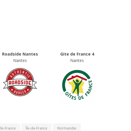
Roadside Nantes
Gite de France 4
Nantes
Nantes
de-France
Île-de-France
Normandie