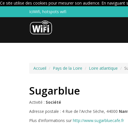
Ce site utilise des cookies pour mesurer son audience. En naviguant su
IciWifi, hotspots wifi
Accueil
Pays de la Loire
Loire atlantique
S
Sugarblue
Activité :
Société
Adresse postale : 4 Rue de l'Arche Sèche, 44000
Nan
Plus d'informations sur
http://www.sugarbluecafe.fr