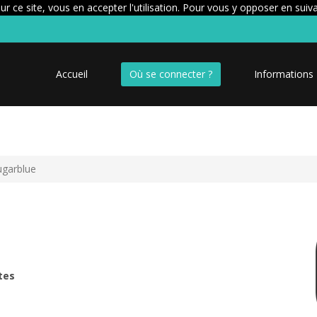
r ce site, vous en accepter l'utilisation. Pour vous y opposer en suiv
Accueil
Où se connecter ?
Informations
ugarblue
tes