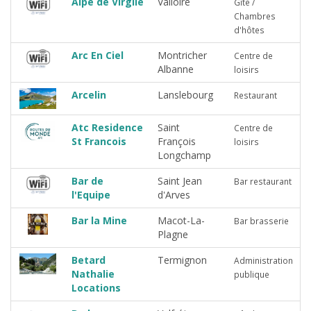
Alpe de Virgile
Valloire
Gîte /
Chambres
d'hôtes
Arc En Ciel
Montricher
Centre de
Albanne
loisirs
Arcelin
Lanslebourg
Restaurant
Atc Residence
Saint
Centre de
St Francois
François
loisirs
Longchamp
Bar de
Saint Jean
Bar restaurant
l'Equipe
d'Arves
Bar la Mine
Macot-La-
Bar brasserie
Plagne
Betard
Termignon
Administration
Nathalie
publique
Locations