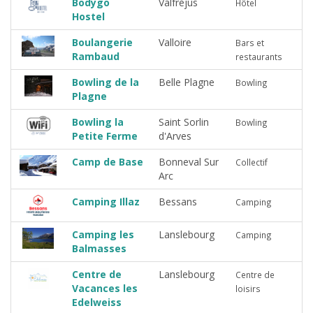
Bodygo
Valfréjus
Hôtel
Hostel
Boulangerie
Valloire
Bars et
Rambaud
restaurants
Bowling de la
Belle Plagne
Bowling
Plagne
Bowling la
Saint Sorlin
Bowling
Petite Ferme
d'Arves
Camp de Base
Bonneval Sur
Collectif
Arc
Camping Illaz
Bessans
Camping
Camping les
Lanslebourg
Camping
Balmasses
Centre de
Lanslebourg
Centre de
Vacances les
loisirs
Edelweiss