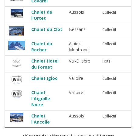
Covarel
Chalet de
Aussois
Collectif
l'Ortet
Chalet du Clot
Bessans
Collectif
Chalet du
Albiez
Collectif
Rocher
Montrond
Chalet Hotel
Val-D'Isère
Hôtel
du Fornet
Chalet Igloo
Valloire
Collectif
Chalet
Valloire
Collectif
l'Aiguille
Noire
Chalet
Aussois
Collectif
l'Ancolie