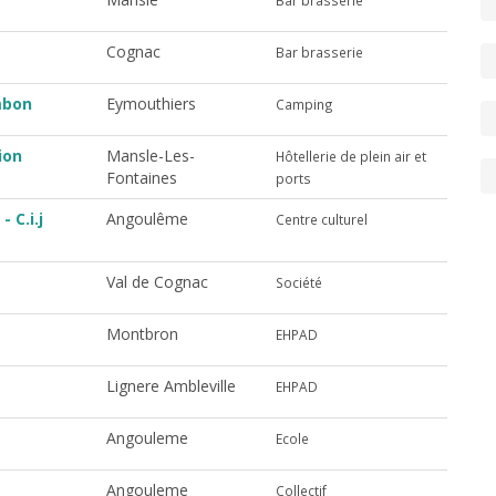
Bar brasserie
Cognac
Bar brasserie
mbon
Eymouthiers
Camping
ion
Mansle-Les-
Hôtellerie de plein air et
Fontaines
ports
 C.i.j
Angoulême
Centre culturel
Val de Cognac
Société
Montbron
EHPAD
Lignere Ambleville
EHPAD
Angouleme
Ecole
Angouleme
Collectif