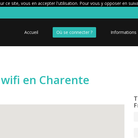
r ce site, vous en accepter l'utilisation. Pour vous y opposer en suiv
Accueil
Où se connecter ?
Informations
wifi en Charente
T
F