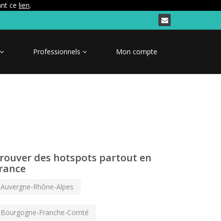
ant ce
lien
.
Professionnels
Mon compte
rouver des hotspots partout en
rance
Auvergne-Rhône-Alpes
Bourgogne-Franche-Comté