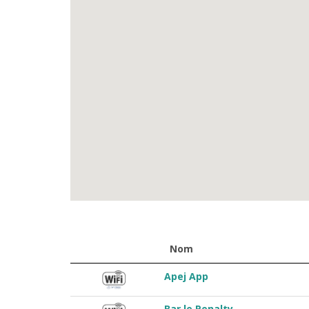
Nom
Apej App
Bar le Penalty