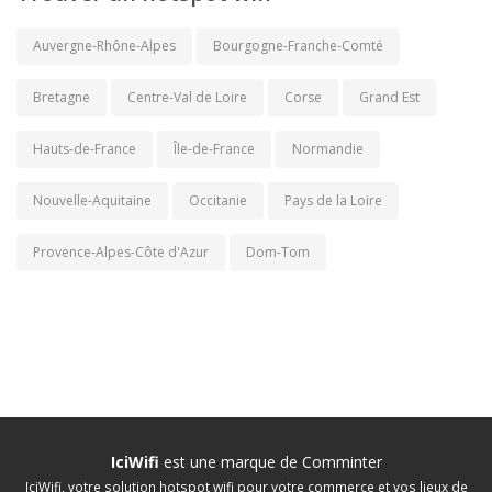
Auvergne-Rhône-Alpes
Bourgogne-Franche-Comté
Bretagne
Centre-Val de Loire
Corse
Grand Est
Hauts-de-France
Île-de-France
Normandie
Nouvelle-Aquitaine
Occitanie
Pays de la Loire
Provence-Alpes-Côte d'Azur
Dom-Tom
IciWifi
est une marque de
Comminter
IciWifi, votre solution hotspot wifi pour votre commerce et vos lieux de