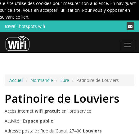
Ce site utilise des cookies pour mesurer son audience. En naviguant
sur ce site, vous en accepter l'utilisation. Pour vous y opposer en
suivant ce
lien
.
IciWifi, hotspots wifi
Menu
Accueil
Normandie
Eure
Patinoire de Louviers
Patinoire de Louviers
Accès Internet
wifi gratuit
en libre service
Activité :
Espace public
Adresse postale : Rue du Canal, 27400
Louviers